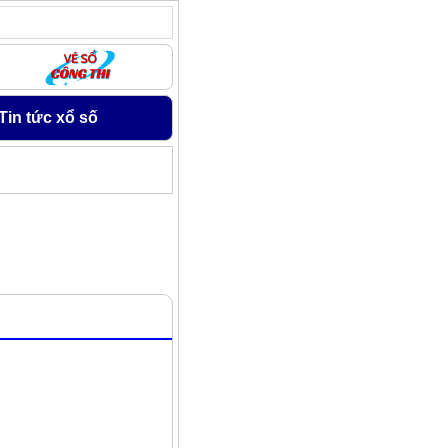
Tin tức xổ số