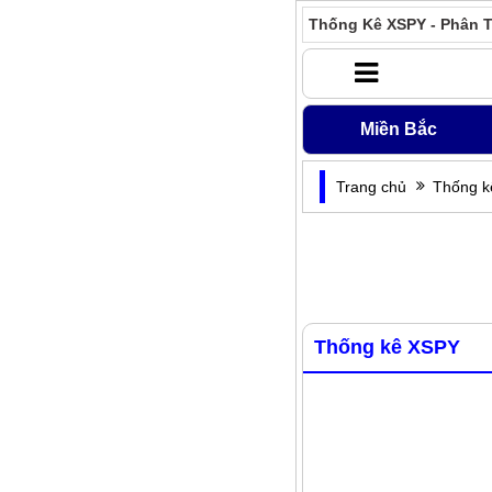
Thống Kê XSPY - Phân 
Miền Bắc
Trang chủ
Thống k
Thống kê XSPY