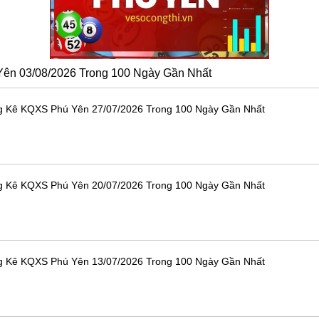
ên 03/08/2026 Trong 100 Ngày Gần Nhất
 Kê KQXS Phú Yên 27/07/2026 Trong 100 Ngày Gần Nhất
 Kê KQXS Phú Yên 20/07/2026 Trong 100 Ngày Gần Nhất
 Kê KQXS Phú Yên 13/07/2026 Trong 100 Ngày Gần Nhất