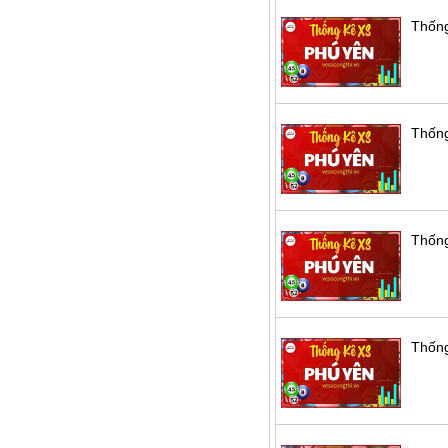
Thống
Thống
Thống
Thống