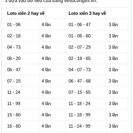
3 dựa vào dữ liệu của trang vesocongthi.vn:
Loto xiên 2 hay về
Loto xiên 3 hay về
01 - 06
4 lần
01 - 06 - 47
3 lần
02 - 18
4 lần
01 - 06 - 60
3 lần
04
-
73
4 lần
02 -
07
- 29
3 lần
06 - 20
4 lần
02 - 18 - 65
3 lần
06 - 47
4 lần
04
-
07
-
73
3 lần
07
- 15
4 lần
06 - 47 -
68
3 lần
11 - 24
4 lần
07
- 15 - 65
3 lần
11 - 99
4 lần
11 - 18 - 24
3 lần
15 - 60
4 lần
11 - 18 - 99
3 lần
16 - 60
4 lần
11 - 24 - 99
3 lần