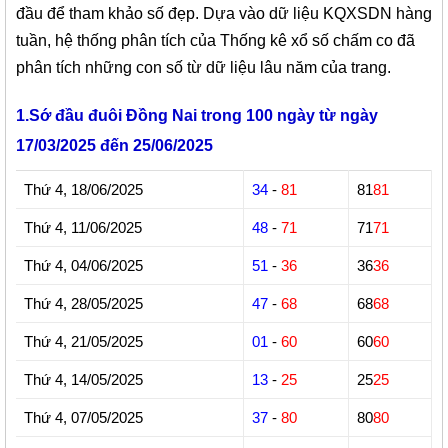
đầu để tham khảo số đẹp. Dựa vào dữ liệu KQXSDN hàng
tuần, hệ thống phân tích của Thống kê xổ số chấm co đã
phân tích những con số từ dữ liệu lâu năm của trang.
1.Sớ đầu đuôi Đồng Nai trong 100 ngày từ ngày
17/03/2025 đến 25/06/2025
Thứ 4, 18/06/2025
34
-
81
81
81
Thứ 4, 11/06/2025
48
-
71
71
71
Thứ 4, 04/06/2025
51
-
36
36
36
Thứ 4, 28/05/2025
47
-
68
68
68
Thứ 4, 21/05/2025
01
-
60
60
60
Thứ 4, 14/05/2025
13
-
25
25
25
Thứ 4, 07/05/2025
37
-
80
80
80