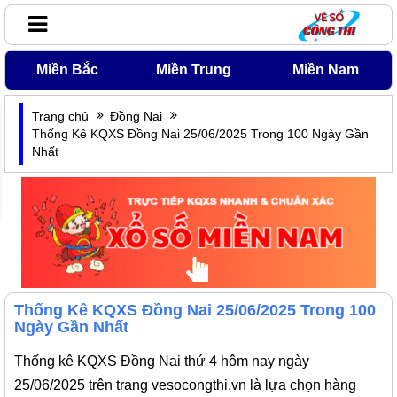
Miền Bắc
Miền Trung
Miền Nam
Trang chủ
Đồng Nai
Thống Kê KQXS Đồng Nai 25/06/2025 Trong 100 Ngày Gần
Nhất
Thống Kê KQXS Đồng Nai 25/06/2025 Trong 100
Ngày Gần Nhất
Thống kê KQXS Đồng Nai thứ 4 hôm nay ngày
25/06/2025 trên trang vesocongthi.vn là lựa chọn hàng