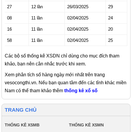
27
12 lần
26/03/2025
29
08
11 lần
02/04/2025
24
16
11 lần
02/04/2025
20
58
11 lần
02/04/2025
25
Các bộ số thống kê XSDN chỉ dùng cho mục đích tham
khảo, bạn nên cân nhắc trước khi xem.
Xem phân tích số hàng ngày mới nhất trên trang
vesocongthi.vn. Nếu bạn quan tâm đến các tỉnh khác miền
Nam có thể tham khảo thêm
thống kê xổ số
TRANG CHỦ
THỐNG KÊ XSMB
THỐNG KÊ XSMN