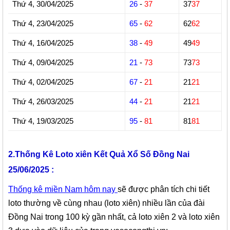
Thứ 4, 30/04/2025
26
-
37
37
37
Thứ 4, 23/04/2025
65
-
62
62
62
Thứ 4, 16/04/2025
38
-
49
49
49
Thứ 4, 09/04/2025
21
-
73
73
73
Thứ 4, 02/04/2025
67
-
21
21
21
Thứ 4, 26/03/2025
44
-
21
21
21
Thứ 4, 19/03/2025
95
-
81
81
81
2.Thống Kê Loto xiên Kết Quả Xổ Số Đồng Nai
25/06/2025 :
Thống kê miền Nam hôm nay
sẽ được phân tích chi tiết
loto thường về cùng nhau (loto xiên) nhiều lần của đài
Đồng Nai trong 100 kỳ gần nhất, cả loto xiên 2 và loto xiên