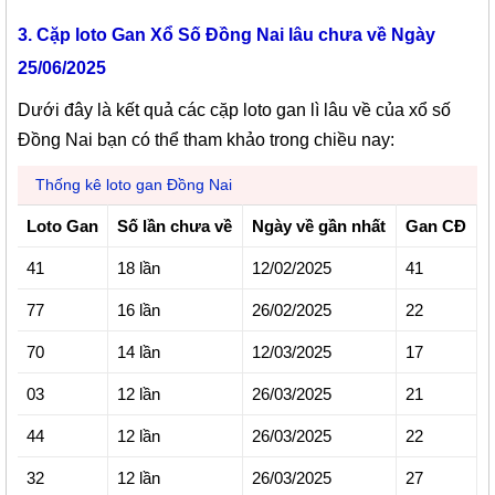
3. Cặp loto Gan Xổ Số Đồng Nai lâu chưa về Ngày 
25/06/2025 
Dưới đây là kết quả các cặp loto gan lì lâu về của xổ số
Đồng Nai bạn có thể tham khảo trong chiều nay:
Thống kê loto gan Đồng Nai
Loto Gan
Số lần chưa về
Ngày về gần nhất
Gan CĐ
41
18 lần
12/02/2025
41
77
16 lần
26/02/2025
22
70
14 lần
12/03/2025
17
03
12 lần
26/03/2025
21
44
12 lần
26/03/2025
22
32
12 lần
26/03/2025
27