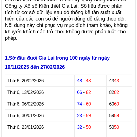
Công ty Xổ số Kiến thiết
. Số liệu được phân
Gia Lai
tích từ cơ sở dữ liệu sau đó thống kê tần suất xuất
hiện của các con số để người dùng dễ dàng theo dõi.
Nội dung này chỉ phục vụ mục đích tham khảo, không
khuyến khích các trò chơi không được pháp luật cho
phép.
1.Sớ đầu đuôi Gia Lai trong 100 ngày từ ngày
19/11/2025 đến 27/02/2026
Thứ 6, 20/02/2026
48
-
43
43
43
Thứ 6, 13/02/2026
66
-
82
82
82
Thứ 6, 06/02/2026
74
-
60
60
60
Thứ 6, 30/01/2026
23
-
59
59
59
Thứ 6, 23/01/2026
32
-
50
50
50