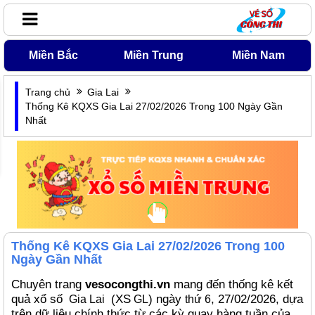
Miền Bắc
Miền Trung
Miền Nam
Trang chủ
Gia Lai
Thống Kê KQXS Gia Lai 27/02/2026 Trong 100 Ngày Gần
Nhất
Thống Kê KQXS Gia Lai 27/02/2026 Trong 100
Ngày Gần Nhất
Chuyên trang
vesocongthi.vn
mang đến thống kê kết
quả xổ số
(XS
) ngày
, 27/02/2026, dựa
Gia Lai
GL
thứ 6
trên dữ liệu chính thức từ các kỳ quay hàng tuần của