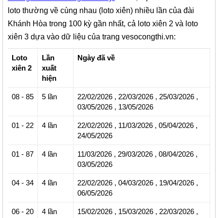
loto thường về cùng nhau (loto xiên) nhiều lần của đài
Khánh Hòa trong 100 kỳ gần nhất, cả loto xiên 2 và loto
xiên 3 dựa vào dữ liệu của trang vesocongthi.vn:
Loto
Lần
Ngày đã về
xiên 2
xuất
hiện
08
- 85
5 lần
22/02/2026
,
22/03/2026
,
25/03/2026
,
03/05/2026
,
13/05/2026
01 -
22
4 lần
22/02/2026
,
11/03/2026
,
05/04/2026
,
24/05/2026
01 - 87
4 lần
11/03/2026
,
29/03/2026
,
08/04/2026
,
03/05/2026
04
- 34
4 lần
22/02/2026
,
04/03/2026
,
19/04/2026
,
06/05/2026
06 - 20
4 lần
15/02/2026
,
15/03/2026
,
22/03/2026
,