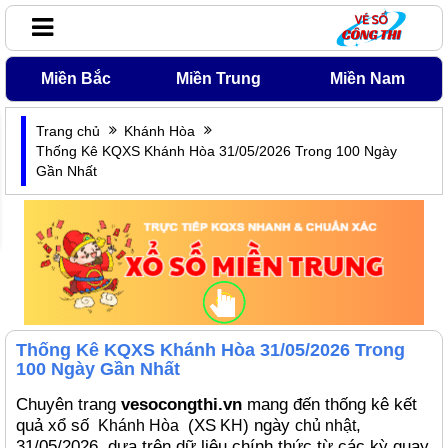
Miền Bắc
Miền Trung
Miền Nam
Trang chủ
Khánh Hòa
Thống Kê KQXS Khánh Hòa 31/05/2026 Trong 100 Ngày
Gần Nhất
Thống Kê KQXS Khánh Hòa 31/05/2026 Trong
100 Ngày Gần Nhất
Chuyên trang
vesocongthi.vn
mang đến thống kê kết
quả xổ số
(XS
) ngày
,
Khánh Hòa
KH
chủ nhật
31/05/2026, dựa trên dữ liệu chính thức từ các kỳ quay