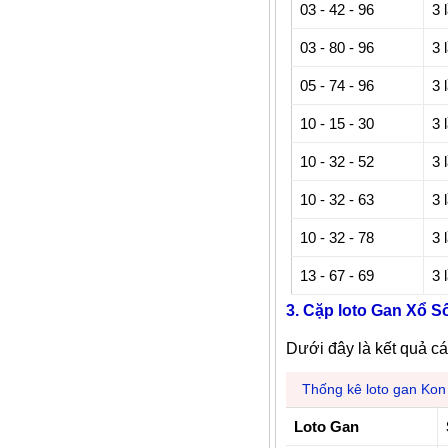
03 - 42 -
96
3 
03 - 80 -
96
3 
05 - 74 -
96
3 
10 - 15 - 30
3 
10 - 32 - 52
3 
10 - 32 - 63
3 
10 - 32 - 78
3 
13 - 67 -
69
3 
3. Cặp loto Gan Xổ S
Dưới đây là kết quả cá
Thống kê loto gan Ko
Loto Gan