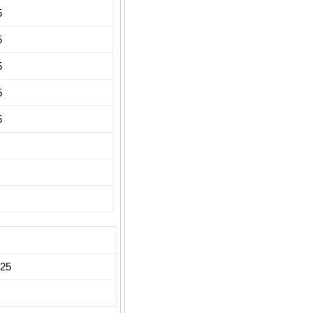
5
5
5
5
5
025