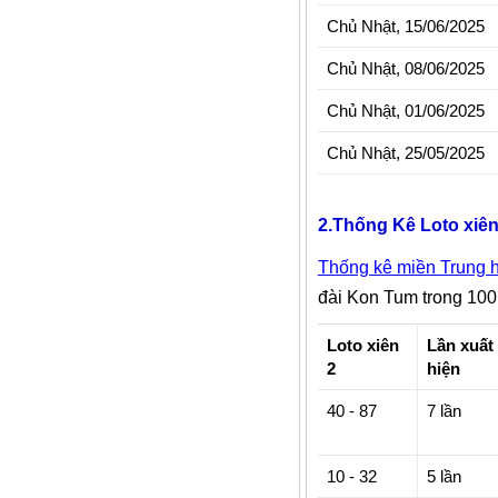
Chủ Nhật, 15/06/2025
Chủ Nhật, 08/06/2025
Chủ Nhật, 01/06/2025
Chủ Nhật, 25/05/2025
2.Thống Kê Loto xiên
Thống kê miền Trung
đài Kon Tum trong 100 
Loto xiên
Lần xuất
2
hiện
40 - 87
7 lần
10 - 32
5 lần