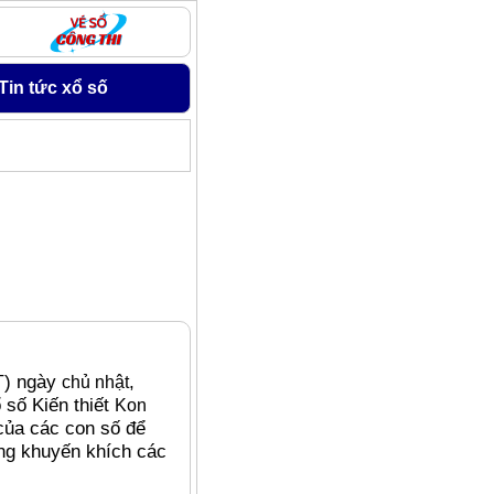
Tin tức xổ số
) ngày
,
T
chủ nhật
 số Kiến thiết
Kon
 của các con số để
ông khuyến khích các