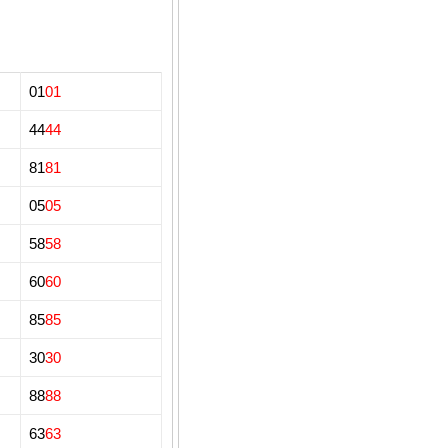
01
01
44
44
81
81
05
05
58
58
60
60
85
85
30
30
88
88
63
63