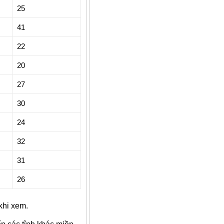
25
41
22
20
27
30
24
32
31
26
khi xem.