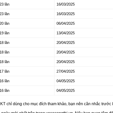
23 lần
16/03/2025
23 lần
16/03/2025
20 lần
06/04/2025
19 lần
13/04/2025
18 lần
20/04/2025
18 lần
20/04/2025
18 lần
20/04/2025
17 lần
27/04/2025
16 lần
04/05/2025
16 lần
04/05/2025
KT chỉ dùng cho mục đích tham khảo, bạn nên cân nhắc trước 