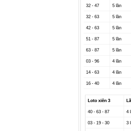
32 - 47
5 lần
32 - 63
5 lần
42 - 63
5 lần
51 - 87
5 lần
63 - 87
5 lần
03 -
96
4 lần
14 - 63
4 lần
16 - 40
4 lần
Loto xiên 3
Lầ
40 - 63 - 87
4 
03 - 19 - 30
3 