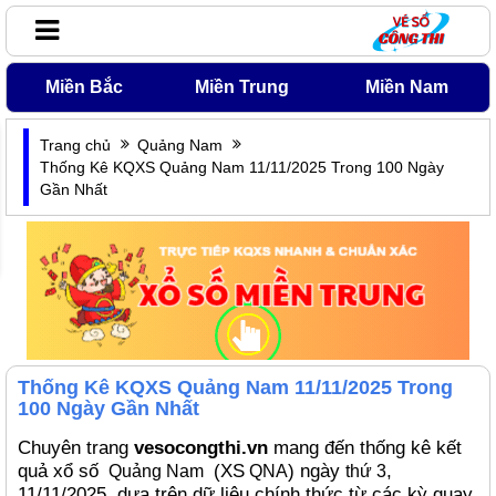
Miền Bắc
Miền Trung
Miền Nam
Trang chủ
Quảng Nam
Thống Kê KQXS Quảng Nam 11/11/2025 Trong 100 Ngày
Gần Nhất
Thống Kê KQXS Quảng Nam 11/11/2025 Trong
100 Ngày Gần Nhất
Chuyên trang
vesocongthi.vn
mang đến thống kê kết
quả xổ số
(XS
) ngày
,
Quảng Nam
QNA
thứ 3
11/11/2025, dựa trên dữ liệu chính thức từ các kỳ quay