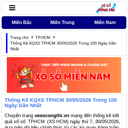
Miền Bắc
Miền Trung
Miền Nam
Trang chủ
TP.HCM
Thống Kê KQXS TPHCM 30/05/2026 Trong 100 Ngày Gần
Nhất
Thống Kê KQXS TPHCM 30/05/2026 Trong 100
Ngày Gần Nhất
Chuyên trang
vesocongthi.vn
mang đến thống kê kết
quả xổ số
(XS
) ngày
, 30/05/2026,
TPHCM
HCM
thứ 7
dựa trên dữ liệu chính thức từ các kỳ quay hàng tuần