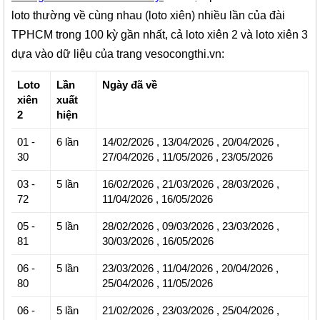
loto thường về cùng nhau (loto xiên) nhiều lần của đài
TPHCM trong 100 kỳ gần nhất, cả loto xiên 2 và loto xiên 3
dựa vào dữ liệu của trang vesocongthi.vn:
Loto
Lần
Ngày đã về
xiên
xuất
2
hiện
01 -
6 lần
14/02/2026
,
13/04/2026
,
20/04/2026
,
30
27/04/2026
,
11/05/2026
,
23/05/2026
03
-
5 lần
16/02/2026
,
21/03/2026
,
28/03/2026
,
72
11/04/2026
,
16/05/2026
05 -
5 lần
28/02/2026
,
09/03/2026
,
23/03/2026
,
81
30/03/2026
,
16/05/2026
06 -
5 lần
23/03/2026
,
11/04/2026
,
20/04/2026
,
80
25/04/2026
,
11/05/2026
06 -
5 lần
21/02/2026
,
23/03/2026
,
25/04/2026
,