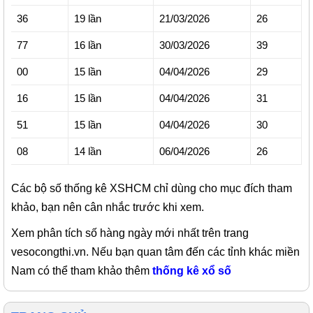
36
19 lần
21/03/2026
26
77
16 lần
30/03/2026
39
00
15 lần
04/04/2026
29
16
15 lần
04/04/2026
31
51
15 lần
04/04/2026
30
08
14 lần
06/04/2026
26
Các bộ số thống kê XSHCM chỉ dùng cho mục đích tham
khảo, bạn nên cân nhắc trước khi xem.
Xem phân tích số hàng ngày mới nhất trên trang
vesocongthi.vn. Nếu bạn quan tâm đến các tỉnh khác miền
Nam có thể tham khảo thêm
thống kê xổ số