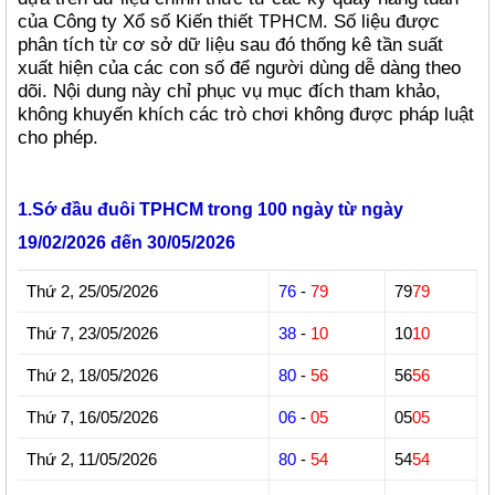
của Công ty Xổ số Kiến thiết
. Số liệu được
TPHCM
phân tích từ cơ sở dữ liệu sau đó thống kê tần suất
xuất hiện của các con số để người dùng dễ dàng theo
dõi. Nội dung này chỉ phục vụ mục đích tham khảo,
không khuyến khích các trò chơi không được pháp luật
cho phép.
1.Sớ đầu đuôi TPHCM trong 100 ngày từ ngày
19/02/2026 đến 30/05/2026
Thứ 2, 25/05/2026
76
-
79
79
79
Thứ 7, 23/05/2026
38
-
10
10
10
Thứ 2, 18/05/2026
80
-
56
56
56
Thứ 7, 16/05/2026
06
-
05
05
05
Thứ 2, 11/05/2026
80
-
54
54
54