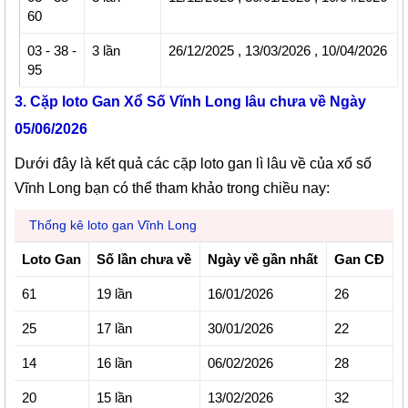
60
03 - 38 -
3 lần
26/12/2025
,
13/03/2026
,
10/04/2026
95
3. Cặp loto Gan Xổ Số Vĩnh Long lâu chưa về Ngày 
05/06/2026 
Dưới đây là kết quả các cặp loto gan lì lâu về của xổ số
Vĩnh Long bạn có thể tham khảo trong chiều nay:
Thống kê loto gan Vĩnh Long
Loto Gan
Số lần chưa về
Ngày về gần nhất
Gan CĐ
61
19 lần
16/01/2026
26
25
17 lần
30/01/2026
22
14
16 lần
06/02/2026
28
20
15 lần
13/02/2026
32