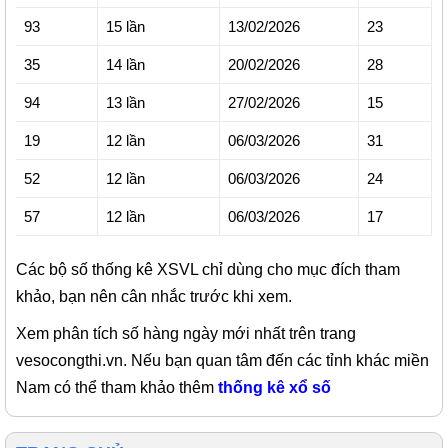
93
15 lần
13/02/2026
23
35
14 lần
20/02/2026
28
94
13 lần
27/02/2026
15
19
12 lần
06/03/2026
31
52
12 lần
06/03/2026
24
57
12 lần
06/03/2026
17
Các bộ số thống kê XSVL chỉ dùng cho mục đích tham
khảo, bạn nên cân nhắc trước khi xem.
Xem phân tích số hàng ngày mới nhất trên trang
vesocongthi.vn. Nếu bạn quan tâm đến các tỉnh khác miền
Nam có thể tham khảo thêm
thống kê xổ số