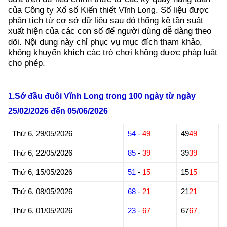
của Công ty Xổ số Kiến thiết
. Số liệu được
Vĩnh Long
phân tích từ cơ sở dữ liệu sau đó thống kê tần suất
xuất hiện của các con số để người dùng dễ dàng theo
dõi. Nội dung này chỉ phục vụ mục đích tham khảo,
không khuyến khích các trò chơi không được pháp luật
cho phép.
1.Sớ đầu đuôi Vĩnh Long trong 100 ngày từ ngày
25/02/2026 đến 05/06/2026
Thứ 6, 29/05/2026
54
-
49
49
49
Thứ 6, 22/05/2026
85
-
39
39
39
Thứ 6, 15/05/2026
51
-
15
15
15
Thứ 6, 08/05/2026
68
-
21
21
21
Thứ 6, 01/05/2026
23
-
67
67
67