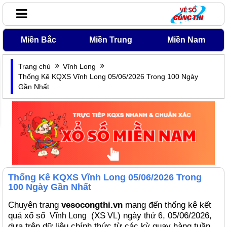
Miền Bắc
Miền Trung
Miền Nam
Trang chủ
Vĩnh Long
Thống Kê KQXS Vĩnh Long 05/06/2026 Trong 100 Ngày
Gần Nhất
Thống Kê KQXS Vĩnh Long 05/06/2026 Trong
100 Ngày Gần Nhất
Chuyên trang
vesocongthi.vn
mang đến thống kê kết
quả xổ số
(XS
) ngày
, 05/06/2026,
Vĩnh Long
VL
thứ 6
dựa trên dữ liệu chính thức từ các kỳ quay hàng tuần