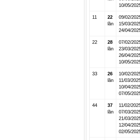
10/05/202
11
22
09/02/202
lần
15/03/202
24/04/202
22
28
07/02/202
lần
23/03/202
26/04/202
10/05/202
33
26
10/02/202
lần
11/03/202
10/04/202
07/05/202
44
37
11/02/202
lần
07/03/202
21/03/202
12/04/202
02/05/202