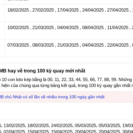
18/02/2025
,
27/02/2025
,
17/04/2025
,
24/04/2025
,
27/04/2025
,
10/02/2025
,
21/03/2025
,
04/04/2025
,
08/04/2025
,
11/04/2025
,
07/03/2025
,
08/03/2025
,
21/03/2025
,
04/04/2025
,
22/04/2025
,
 MB hay về trong 100 kỳ quay mới nhất
ó 10 con loto kép bằng là 00, 11, 22, 33, 44, 55, 66, 77, 88, 99. Nhữ
t hiện của chúng qua từng bảng kết quả, trong 100 kỳ quay gần nhất 
B chủ Nhật có số lần về nhiều trong 100 ngày gần nhất
5,
13/02/2025,
18/02/2025,
24/02/2025,
05/03/2025,
05/03/2025,
19/0
5,
02/04/2025,
15/04/2025,
15/04/2025,
20/04/2025,
20/04/2025,
30/0