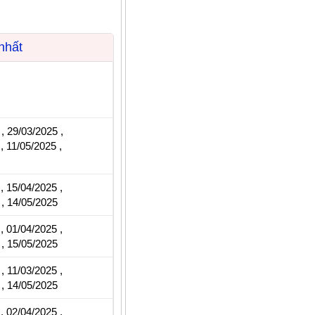
nhất
,
29/03/2025
,
,
11/05/2025
,
,
15/04/2025
,
,
14/05/2025
,
01/04/2025
,
,
15/05/2025
,
11/03/2025
,
,
14/05/2025
,
02/04/2025
,