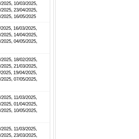
3/2025,
10/03/2025,
4/2025,
23/04/2025,
5/2025,
16/05/2025
/2025,
16/03/2025,
4/2025,
14/04/2025,
5/2025,
04/05/2025,
2/2025,
18/02/2025,
3/2025,
21/03/2025,
/2025,
19/04/2025,
5/2025,
07/05/2025,
3/2025,
11/03/2025,
3/2025,
01/04/2025,
5/2025,
10/05/2025,
3/2025,
11/03/2025,
3/2025,
23/03/2025,