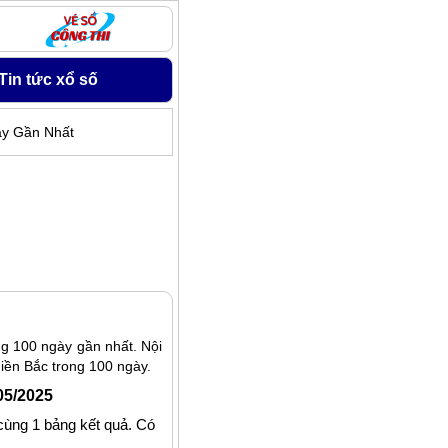
Tin tức xổ số
ày Gần Nhất
ng 100 ngày gần nhất. Nội
 miền Bắc trong 100 ngày.
/05/2025
 cùng 1 bảng kết quả. Có