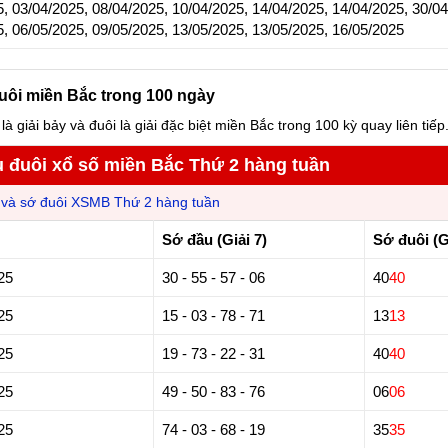
5,
03/04/2025,
08/04/2025,
10/04/2025,
14/04/2025,
14/04/2025,
30/0
5,
06/05/2025,
09/05/2025,
13/05/2025,
13/05/2025,
16/05/2025
uôi miền Bắc trong 100 ngày
à giải bảy và đuôi là giải đặc biệt miền Bắc trong 100 kỳ quay liên tiếp
 đuôi xổ số miền Bắc Thứ 2 hàng tuần
 và sớ đuôi XSMB Thứ 2 hàng tuần
Sớ đầu (Giải 7)
Sớ đuôi (G
25
30 - 55 - 57 - 06
40
40
25
15 - 03 - 78 - 71
13
13
25
19 - 73 - 22 - 31
40
40
25
49 - 50 - 83 - 76
06
06
25
74 - 03 - 68 - 19
35
35