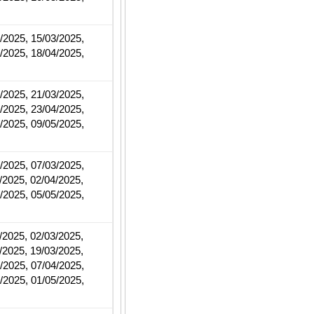
3/2025,
15/03/2025,
4/2025,
18/04/2025,
3/2025,
21/03/2025,
4/2025,
23/04/2025,
5/2025,
09/05/2025,
2/2025,
07/03/2025,
/2025,
02/04/2025,
5/2025,
05/05/2025,
/2025,
02/03/2025,
/2025,
19/03/2025,
4/2025,
07/04/2025,
4/2025,
01/05/2025,