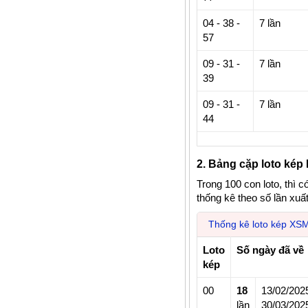
04
- 38 -
7 lần
57
09
- 31 -
7 lần
39
09
- 31 -
7 lần
44
2. Bảng cặp loto kép
Trong 100 con loto, thì c
thống kê theo số lần xuấ
Thống kê loto kép XSM
Loto
Số ngày đã về
kép
00
18
13/02/202
lần
30/03/202