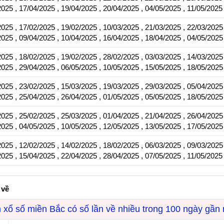
2025
,
17/04/2025
,
19/04/2025
,
20/04/2025
,
04/05/2025
,
11/05/2025
2025
,
17/02/2025
,
19/02/2025
,
10/03/2025
,
21/03/2025
,
22/03/2025
2025
,
09/04/2025
,
10/04/2025
,
16/04/2025
,
18/04/2025
,
04/05/2025
2025
,
18/02/2025
,
19/02/2025
,
28/02/2025
,
03/03/2025
,
14/03/2025
2025
,
29/04/2025
,
06/05/2025
,
10/05/2025
,
15/05/2025
,
18/05/2025
2025
,
23/02/2025
,
15/03/2025
,
19/03/2025
,
29/03/2025
,
05/04/2025
2025
,
25/04/2025
,
26/04/2025
,
01/05/2025
,
05/05/2025
,
18/05/2025
2025
,
25/02/2025
,
25/03/2025
,
01/04/2025
,
21/04/2025
,
26/04/2025
2025
,
04/05/2025
,
10/05/2025
,
12/05/2025
,
13/05/2025
,
17/05/2025
2025
,
12/02/2025
,
14/02/2025
,
18/02/2025
,
06/03/2025
,
09/03/2025
2025
,
15/04/2025
,
22/04/2025
,
28/04/2025
,
07/05/2025
,
11/05/2025
 về
n xổ số miền Bắc có số lần về nhiều trong 100 ngày gần 