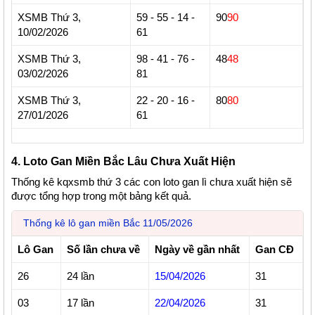
XSMB Thứ 3,
59 - 55 - 14 -
90
90
10/02/2026
61
XSMB Thứ 3,
98 - 41 - 76 -
48
48
03/02/2026
81
XSMB Thứ 3,
22 - 20 - 16 -
80
80
27/01/2026
61
4. Loto Gan Miền Bắc Lâu Chưa Xuất Hiện
Thống kê kqxsmb thứ 3 các con loto gan lì chưa xuất hiện sẽ
được tổng hợp trong một bảng kết quả.
Thống kê lô gan miền Bắc 11/05/2026
Lô Gan
Số lần chưa về
Ngày về gần nhất
Gan CĐ
26
24 lần
15/04/2026
31
03
17 lần
22/04/2026
31