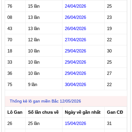
76
15 lần
24/04/2026
25
08
13 lần
26/04/2026
23
43
13 lần
26/04/2026
19
70
12 lần
27/04/2026
22
18
10 lần
29/04/2026
30
33
10 lần
29/04/2026
25
36
10 lần
29/04/2026
27
75
9 lần
30/04/2026
22
Thống kê lô gan miền Bắc 12/05/2026
Lô Gan
Số lần chưa về
Ngày về gần nhất
Gan CĐ
26
25 lần
15/04/2026
31