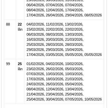
06/04/2026,
07/04/2026,
07/04/2026,
08/04/2026,
12/04/2026,
17/04/2026,
17/04/2026,
26/04/2026,
29/04/2026,
08/05/2026
88
22
04/02/2026,
11/02/2026,
13/02/2026,
lần
15/02/2026,
22/02/2026,
22/02/2026,
06/03/2026,
08/03/2026,
13/03/2026,
16/03/2026,
20/03/2026,
21/03/2026,
25/03/2026,
28/03/2026,
28/03/2026,
29/03/2026,
29/03/2026,
15/04/2026,
17/04/2026,
03/05/2026,
05/05/2026,
05/05/2026
99
25
01/02/2026,
04/02/2026,
10/02/2026,
lần
23/02/2026,
26/02/2026,
05/03/2026,
07/03/2026,
10/03/2026,
10/03/2026,
17/03/2026,
18/03/2026,
21/03/2026,
24/03/2026,
26/03/2026,
05/04/2026,
08/04/2026,
12/04/2026,
13/04/2026,
21/04/2026,
23/04/2026,
25/04/2026,
25/04/2026,
30/04/2026,
07/05/2026,
10/05/2026