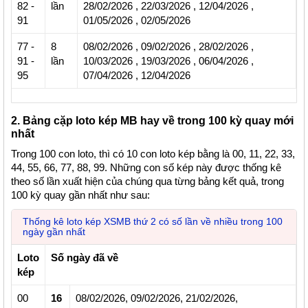
82 -
lần
28/02/2026
,
22/03/2026
,
12/04/2026
,
91
01/05/2026
,
02/05/2026
77 -
8
08/02/2026
,
09/02/2026
,
28/02/2026
,
91
-
lần
10/03/2026
,
19/03/2026
,
06/04/2026
,
95
07/04/2026
,
12/04/2026
2. Bảng cặp loto kép MB hay về trong 100 kỳ quay mới
nhất
Trong 100 con loto, thì có 10 con loto kép bằng là 00, 11, 22, 33,
44, 55, 66, 77, 88, 99. Những con số kép này được thống kê
theo số lần xuất hiện của chúng qua từng bảng kết quả, trong
100 kỳ quay gần nhất như sau:
Thống kê loto kép XSMB thứ 2 có số lần về nhiều trong 100
ngày gần nhất
Loto
Số ngày đã về
kép
00
16
08/02/2026,
09/02/2026,
21/02/2026,