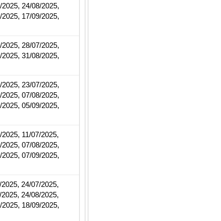
8/2025,
24/08/2025,
9/2025,
17/09/2025,
7/2025,
28/07/2025,
8/2025,
31/08/2025,
7/2025,
23/07/2025,
8/2025,
07/08/2025,
8/2025,
05/09/2025,
7/2025,
11/07/2025,
8/2025,
07/08/2025,
8/2025,
07/09/2025,
/2025,
24/07/2025,
/2025,
24/08/2025,
9/2025,
18/09/2025,