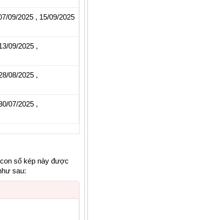
07/09/2025
,
15/09/2025
13/09/2025
,
28/08/2025
,
30/07/2025
,
ng con số kép này được
như sau: