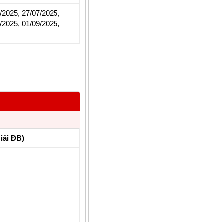
7/2025,
27/07/2025,
8/2025,
01/09/2025,
.
iải ĐB)