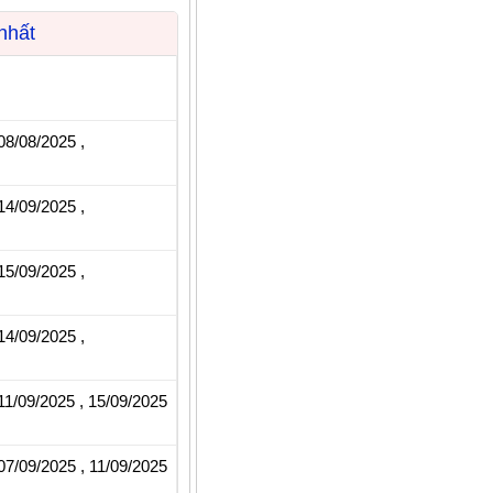
nhất
08/08/2025
,
14/09/2025
,
15/09/2025
,
14/09/2025
,
11/09/2025
,
15/09/2025
07/09/2025
,
11/09/2025