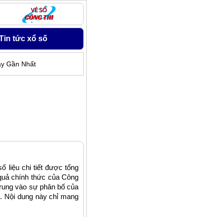
Tin tức xổ số
ày Gần Nhất
 liệu chi tiết được tổng
 quả chính thức của Công
trung vào sự phân bố của
n. Nội dung này chỉ mang