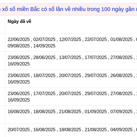
n xổ số miền Bắc có số lần về nhiều trong 100 ngày gần 
Ngày đã về
22/06/2025
,
02/07/2025
,
12/07/2025
,
22/07/2025
,
01/08/2025
,
09/08/2025
,
14/09/2025
23/06/2025
,
28/06/2025
,
13/07/2025
,
17/07/2025
,
27/08/2025
,
16/09/2025
23/06/2025
,
18/07/2025
,
20/07/2025
,
29/07/2025
,
26/08/2025
,
16/09/2025
23/06/2025
,
17/07/2025
,
20/07/2025
,
29/07/2025
,
27/08/2025
,
16/09/2025
16/08/2025
,
18/08/2025
,
21/08/2025
,
01/09/2025
,
07/09/2025
,
20/07/2025
,
16/08/2025
,
18/08/2025
,
21/08/2025
,
04/09/2025
,