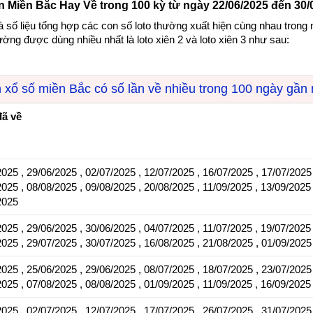
n Miền Bắc Hay Về trong 100 kỳ từ ngày 22/06/2025 đến 30
là số liệu tổng hợp các con số loto thường xuất hiện cùng nhau trong
hường được dùng nhiều nhất là loto xiên 2 và loto xiên 3 như sau:
n xổ số miền Bắc có số lần về nhiều trong 100 ngày gần 
đã về
2025
,
29/06/2025
,
02/07/2025
,
12/07/2025
,
16/07/2025
,
17/07/2025
2025
,
08/08/2025
,
09/08/2025
,
20/08/2025
,
11/09/2025
,
13/09/2025
2025
2025
,
29/06/2025
,
30/06/2025
,
04/07/2025
,
11/07/2025
,
19/07/2025
2025
,
29/07/2025
,
30/07/2025
,
16/08/2025
,
21/08/2025
,
01/09/2025
2025
,
25/06/2025
,
29/06/2025
,
08/07/2025
,
18/07/2025
,
23/07/2025
2025
,
07/08/2025
,
08/08/2025
,
01/09/2025
,
11/09/2025
,
16/09/2025
2025
,
02/07/2025
,
12/07/2025
,
17/07/2025
,
26/07/2025
,
31/07/2025