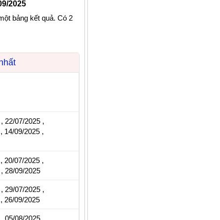
/09/2025
 một bảng kết quả. Có 2
nhất
,
22/07/2025
,
,
14/09/2025
,
,
20/07/2025
,
,
28/09/2025
,
29/07/2025
,
,
26/09/2025
,
05/08/2025
,