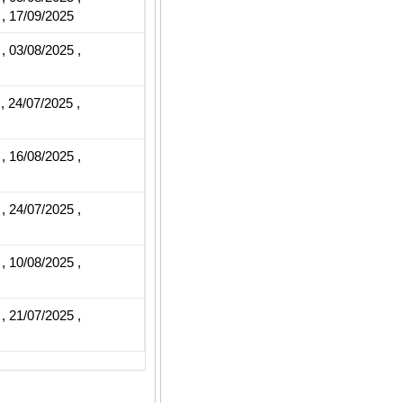
,
17/09/2025
,
03/08/2025
,
,
24/07/2025
,
,
16/08/2025
,
,
24/07/2025
,
,
10/08/2025
,
,
21/07/2025
,