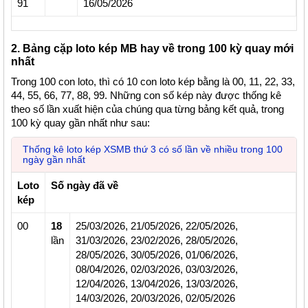
91
16/05/2026
2. Bảng cặp loto kép MB hay về trong 100 kỳ quay mới
nhất
Trong 100 con loto, thì có 10 con loto kép bằng là 00, 11, 22, 33,
44, 55, 66, 77, 88, 99. Những con số kép này được thống kê
theo số lần xuất hiện của chúng qua từng bảng kết quả, trong
100 kỳ quay gần nhất như sau:
Thống kê loto kép XSMB thứ 3 có số lần về nhiều trong 100
ngày gần nhất
Loto
Số ngày đã về
kép
00
18
25/03/2026,
21/05/2026,
22/05/2026,
lần
31/03/2026,
23/02/2026,
28/05/2026,
28/05/2026,
30/05/2026,
01/06/2026,
08/04/2026,
02/03/2026,
03/03/2026,
12/04/2026,
13/04/2026,
13/03/2026,
14/03/2026,
20/03/2026,
02/05/2026