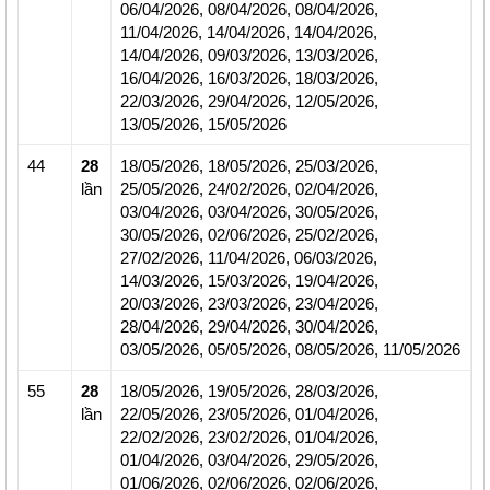
06/04/2026,
08/04/2026,
08/04/2026,
11/04/2026,
14/04/2026,
14/04/2026,
14/04/2026,
09/03/2026,
13/03/2026,
16/04/2026,
16/03/2026,
18/03/2026,
22/03/2026,
29/04/2026,
12/05/2026,
13/05/2026,
15/05/2026
44
28
18/05/2026,
18/05/2026,
25/03/2026,
lần
25/05/2026,
24/02/2026,
02/04/2026,
03/04/2026,
03/04/2026,
30/05/2026,
30/05/2026,
02/06/2026,
25/02/2026,
27/02/2026,
11/04/2026,
06/03/2026,
14/03/2026,
15/03/2026,
19/04/2026,
20/03/2026,
23/03/2026,
23/04/2026,
28/04/2026,
29/04/2026,
30/04/2026,
03/05/2026,
05/05/2026,
08/05/2026,
11/05/2026
55
28
18/05/2026,
19/05/2026,
28/03/2026,
lần
22/05/2026,
23/05/2026,
01/04/2026,
22/02/2026,
23/02/2026,
01/04/2026,
01/04/2026,
03/04/2026,
29/05/2026,
01/06/2026,
02/06/2026,
02/06/2026,