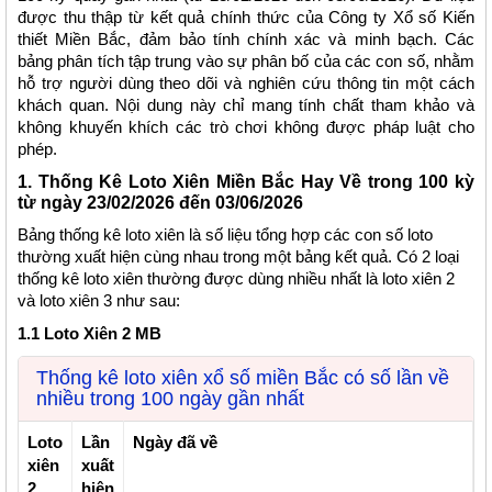
được thu thập từ kết quả chính thức của Công ty Xổ số Kiến
thiết Miền Bắc, đảm bảo tính chính xác và minh bạch. Các
bảng phân tích tập trung vào sự phân bố của các con số, nhằm
hỗ trợ người dùng theo dõi và nghiên cứu thông tin một cách
khách quan. Nội dung này chỉ mang tính chất tham khảo và
không khuyến khích các trò chơi không được pháp luật cho
phép.
1. Thống Kê Loto Xiên Miền Bắc Hay Về trong 100 kỳ
từ ngày 23/02/2026 đến 03/06/2026
Bảng thống kê loto xiên là số liệu tổng hợp các con số loto
thường xuất hiện cùng nhau trong một bảng kết quả. Có 2 loại
thống kê loto xiên thường được dùng nhiều nhất là loto xiên 2
và loto xiên 3 như sau:
1.1 Loto Xiên 2 MB
Thống kê loto xiên xổ số miền Bắc có số lần về
nhiều trong 100 ngày gần nhất
Loto
Lần
Ngày đã về
xiên
xuất
2
hiện