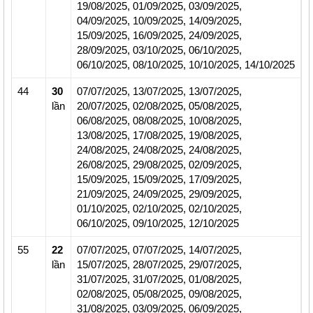
19/08/2025,
01/09/2025,
03/09/2025,
04/09/2025,
10/09/2025,
14/09/2025,
15/09/2025,
16/09/2025,
24/09/2025,
28/09/2025,
03/10/2025,
06/10/2025,
06/10/2025,
08/10/2025,
10/10/2025,
14/10/2025
44
30
07/07/2025,
13/07/2025,
13/07/2025,
lần
20/07/2025,
02/08/2025,
05/08/2025,
06/08/2025,
08/08/2025,
10/08/2025,
13/08/2025,
17/08/2025,
19/08/2025,
24/08/2025,
24/08/2025,
24/08/2025,
26/08/2025,
29/08/2025,
02/09/2025,
15/09/2025,
15/09/2025,
17/09/2025,
21/09/2025,
24/09/2025,
29/09/2025,
01/10/2025,
02/10/2025,
02/10/2025,
06/10/2025,
09/10/2025,
12/10/2025
55
22
07/07/2025,
07/07/2025,
14/07/2025,
lần
15/07/2025,
28/07/2025,
29/07/2025,
31/07/2025,
31/07/2025,
01/08/2025,
02/08/2025,
05/08/2025,
09/08/2025,
31/08/2025,
03/09/2025,
06/09/2025,