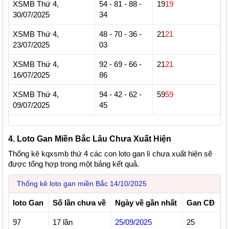
XSMB Thứ 4,
54 - 81 - 88 -
19
19
30/07/2025
34
XSMB Thứ 4,
48 - 70 - 36 -
21
21
23/07/2025
03
XSMB Thứ 4,
92 - 69 - 66 -
21
21
16/07/2025
86
XSMB Thứ 4,
94 - 42 - 62 -
59
59
09/07/2025
45
4. Loto Gan Miền Bắc Lâu Chưa Xuất Hiện
Thống kê kqxsmb thứ 4 các con loto gan lì chưa xuất hiện sẽ
được tổng hợp trong một bảng kết quả.
Thống kê loto gan miền Bắc 14/10/2025
loto Gan
Số lần chưa về
Ngày về gần nhất
Gan CĐ
97
17 lần
25/09/2025
25