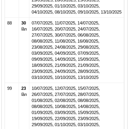
29/09/2025,
01/10/2025,
03/10/2025,
04/10/2025,
08/10/2025,
09/10/2025,
13/10/2025
88
30
07/07/2025,
11/07/2025,
14/07/2025,
lần
16/07/2025,
20/07/2025,
24/07/2025,
27/07/2025,
30/07/2025,
06/08/2025,
08/08/2025,
11/08/2025,
16/08/2025,
23/08/2025,
24/08/2025,
29/08/2025,
03/09/2025,
04/09/2025,
07/09/2025,
09/09/2025,
14/09/2025,
15/09/2025,
18/09/2025,
21/09/2025,
21/09/2025,
23/09/2025,
24/09/2025,
28/09/2025,
03/10/2025,
10/10/2025,
13/10/2025
99
23
10/07/2025,
12/07/2025,
15/07/2025,
lần
26/07/2025,
27/07/2025,
28/07/2025,
01/08/2025,
02/08/2025,
08/08/2025,
08/08/2025,
10/08/2025,
14/08/2025,
01/09/2025,
03/09/2025,
15/09/2025,
19/09/2025,
22/09/2025,
23/09/2025,
29/09/2025,
01/10/2025,
03/10/2025,