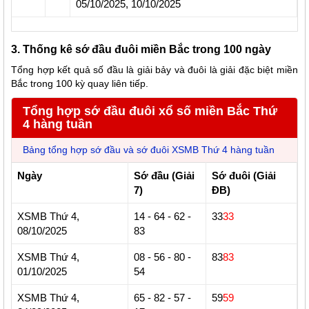
05/10/2025,
10/10/2025
3. Thống kê sớ đầu đuôi miền Bắc trong 100 ngày
Tổng hợp kết quả
số đầu là giải bảy và đuôi là giải đặc biệt miền
Bắc trong 100 kỳ quay liên tiếp.
Tổng hợp sớ đầu đuôi xổ số miền Bắc Thứ
4 hàng tuần
Bảng tổng hợp sớ đầu và sớ đuôi XSMB Thứ 4 hàng tuần
Ngày
Sớ đầu (Giải
Sớ đuôi (Giải
7)
ĐB)
XSMB Thứ 4,
14 - 64 - 62 -
33
33
08/10/2025
83
XSMB Thứ 4,
08 - 56 - 80 -
83
83
01/10/2025
54
XSMB Thứ 4,
65 - 82 - 57 -
59
59