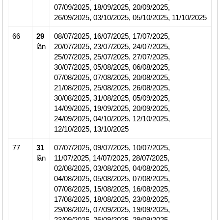
07/09/2025,
18/09/2025,
20/09/2025,
26/09/2025,
03/10/2025,
05/10/2025,
11/10/2025
66
29
08/07/2025,
16/07/2025,
17/07/2025,
lần
20/07/2025,
23/07/2025,
24/07/2025,
25/07/2025,
25/07/2025,
27/07/2025,
30/07/2025,
05/08/2025,
06/08/2025,
07/08/2025,
07/08/2025,
20/08/2025,
21/08/2025,
25/08/2025,
26/08/2025,
30/08/2025,
31/08/2025,
05/09/2025,
14/09/2025,
19/09/2025,
20/09/2025,
24/09/2025,
04/10/2025,
12/10/2025,
12/10/2025,
13/10/2025
77
31
07/07/2025,
09/07/2025,
10/07/2025,
lần
11/07/2025,
14/07/2025,
28/07/2025,
02/08/2025,
03/08/2025,
04/08/2025,
04/08/2025,
05/08/2025,
07/08/2025,
07/08/2025,
15/08/2025,
16/08/2025,
17/08/2025,
18/08/2025,
23/08/2025,
29/08/2025,
07/09/2025,
19/09/2025,
23/09/2025,
26/09/2025,
29/09/2025,