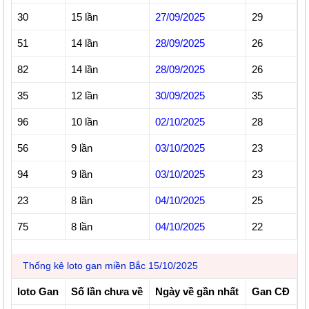
30
15 lần
27/09/2025
29
51
14 lần
28/09/2025
26
82
14 lần
28/09/2025
26
35
12 lần
30/09/2025
35
96
10 lần
02/10/2025
28
56
9 lần
03/10/2025
23
94
9 lần
03/10/2025
23
23
8 lần
04/10/2025
25
75
8 lần
04/10/2025
22
Thống kê loto gan miền Bắc 15/10/2025
loto Gan
Số lần chưa về
Ngày về gần nhất
Gan CĐ