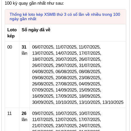
100 kỳ quay gần nhất như sau:
Thống kê loto kép XSMB thứ 3 có số lần về nhiều trong 100
ngày gần nhất
Loto
Số ngày đã về
kép
00
31
06/07/2025,
11/07/2025,
11/07/2025,
lần
13/07/2025,
14/07/2025,
17/07/2025,
18/07/2025,
20/07/2025,
26/07/2025,
26/07/2025,
29/07/2025,
31/07/2025,
04/08/2025,
06/08/2025,
08/08/2025,
09/08/2025,
20/08/2025,
23/08/2025,
26/08/2025,
27/08/2025,
04/09/2025,
07/09/2025,
14/09/2025,
15/09/2025,
16/09/2025,
17/09/2025,
18/09/2025,
30/09/2025,
10/10/2025,
13/10/2025,
13/10/2025
11
26
09/07/2025,
10/07/2025,
10/07/2025,
lần
11/07/2025,
12/07/2025,
17/07/2025,
21/07/2025,
23/07/2025,
24/07/2025,