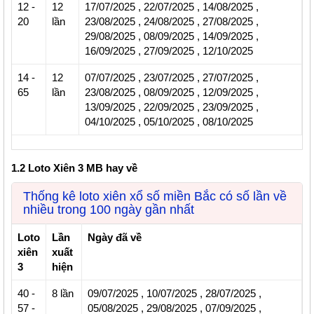
12 -
12
17/07/2025
,
22/07/2025
,
14/08/2025
,
20
lần
23/08/2025
,
24/08/2025
,
27/08/2025
,
29/08/2025
,
08/09/2025
,
14/09/2025
,
16/09/2025
,
27/09/2025
,
12/10/2025
14 -
12
07/07/2025
,
23/07/2025
,
27/07/2025
,
65
lần
23/08/2025
,
08/09/2025
,
12/09/2025
,
13/09/2025
,
22/09/2025
,
23/09/2025
,
04/10/2025
,
05/10/2025
,
08/10/2025
1.2 Loto Xiên 3 MB hay về
Thống kê loto xiên xổ số miền Bắc có số lần về
nhiều trong 100 ngày gần nhất
Loto
Lần
Ngày đã về
xiên
xuất
3
hiện
40
-
8 lần
09/07/2025
,
10/07/2025
,
28/07/2025
,
57 -
05/08/2025
,
29/08/2025
,
07/09/2025
,