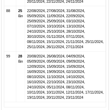
20/11/2024,
22/11/2024,
24/11/2024
88
25
22/08/2024,
27/08/2024,
31/08/2024,
lần
05/09/2024,
11/09/2024,
22/09/2024,
25/09/2024,
25/09/2024,
03/10/2024,
07/10/2024,
10/10/2024,
13/10/2024,
24/10/2024,
25/10/2024,
28/10/2024,
30/10/2024,
01/11/2024,
07/11/2024,
08/11/2024,
15/11/2024,
21/11/2024,
25/11/2024,
25/11/2024,
26/11/2024,
27/11/2024
99
28
20/08/2024,
26/08/2024,
04/09/2024,
lần
05/09/2024,
05/09/2024,
09/09/2024,
12/09/2024,
15/09/2024,
15/09/2024,
16/09/2024,
19/09/2024,
02/10/2024,
08/10/2024,
11/10/2024,
14/10/2024,
16/10/2024,
22/10/2024,
23/10/2024,
24/10/2024,
05/11/2024,
08/11/2024,
10/11/2024,
10/11/2024,
12/11/2024,
17/11/2024,
19/11/2024,
20/11/2024,
23/11/2024