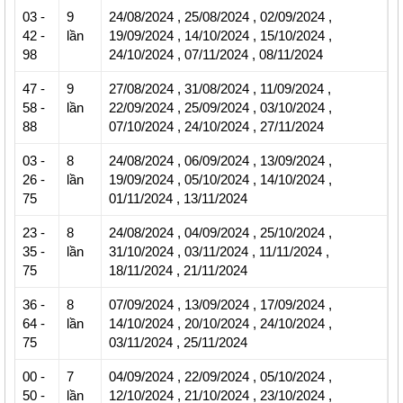
03 -
9
24/08/2024
,
25/08/2024
,
02/09/2024
,
42
-
lần
19/09/2024
,
14/10/2024
,
15/10/2024
,
98
24/10/2024
,
07/11/2024
,
08/11/2024
47
-
9
27/08/2024
,
31/08/2024
,
11/09/2024
,
58
-
lần
22/09/2024
,
25/09/2024
,
03/10/2024
,
88
07/10/2024
,
24/10/2024
,
27/11/2024
03 -
8
24/08/2024
,
06/09/2024
,
13/09/2024
,
26 -
lần
19/09/2024
,
05/10/2024
,
14/10/2024
,
75
01/11/2024
,
13/11/2024
23 -
8
24/08/2024
,
04/09/2024
,
25/10/2024
,
35 -
lần
31/10/2024
,
03/11/2024
,
11/11/2024
,
75
18/11/2024
,
21/11/2024
36 -
8
07/09/2024
,
13/09/2024
,
17/09/2024
,
64 -
lần
14/10/2024
,
20/10/2024
,
24/10/2024
,
75
03/11/2024
,
25/11/2024
00 -
7
04/09/2024
,
22/09/2024
,
05/10/2024
,
50
-
lần
12/10/2024
,
21/10/2024
,
23/10/2024
,