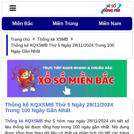
Miền Bắc
Miền Trung
Miền Nam
Trang chủ
Thống kê XSMB
Thống kê KQXSMB Thứ 5 Ngày 28/11/2024 Trong 100
Ngày Gần Nhất
Thống kê KQXSMB Thứ 5 Ngày 28/11/2024
Trong 100 Ngày Gần Nhất
Thống kê KQXSMB
thứ 5 hôm nay ngày 28/11/2024 chi tiết số
liệu thống kê được tổng hợp trong 100 ngày gần nhất. Nội dung
được tổng hợp theo dữ liệu có thật và phân tích chi tiết các bảng