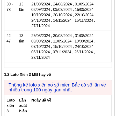
39
-
13
21/08/2024
,
24/08/2024
,
01/09/2024
,
78
lần
02/09/2024
,
09/09/2024
,
15/09/2024
,
10/10/2024
,
20/10/2024
,
22/10/2024
,
24/10/2024
,
14/11/2024
,
15/11/2024
,
27/11/2024
42
-
13
29/08/2024
,
30/08/2024
,
31/08/2024
,
47
lần
03/09/2024
,
11/09/2024
,
19/09/2024
,
07/10/2024
,
15/10/2024
,
24/10/2024
,
05/11/2024
,
07/11/2024
,
26/11/2024
,
27/11/2024
1.2 Loto Xiên 3 MB hay về
Thống kê loto xiên xổ số miền Bắc có số lần về
nhiều trong 100 ngày gần nhất
Loto
Lần
Ngày đã về
xiên
xuất
3
hiện