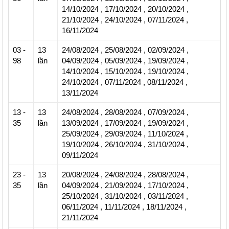
14/10/2024
,
17/10/2024
,
20/10/2024
,
21/10/2024
,
24/10/2024
,
07/11/2024
,
16/11/2024
03 -
13
24/08/2024
,
25/08/2024
,
02/09/2024
,
98
lần
04/09/2024
,
05/09/2024
,
19/09/2024
,
14/10/2024
,
15/10/2024
,
19/10/2024
,
24/10/2024
,
07/11/2024
,
08/11/2024
,
13/11/2024
13 -
13
24/08/2024
,
28/08/2024
,
07/09/2024
,
35
lần
13/09/2024
,
17/09/2024
,
19/09/2024
,
25/09/2024
,
29/09/2024
,
11/10/2024
,
19/10/2024
,
26/10/2024
,
31/10/2024
,
09/11/2024
23 -
13
20/08/2024
,
24/08/2024
,
28/08/2024
,
35
lần
04/09/2024
,
21/09/2024
,
17/10/2024
,
25/10/2024
,
31/10/2024
,
03/11/2024
,
06/11/2024
,
11/11/2024
,
18/11/2024
,
21/11/2024