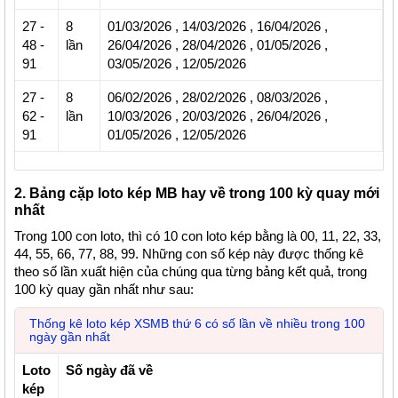
27 -
8
01/03/2026
,
14/03/2026
,
16/04/2026
,
48 -
lần
26/04/2026
,
28/04/2026
,
01/05/2026
,
91
03/05/2026
,
12/05/2026
27 -
8
06/02/2026
,
28/02/2026
,
08/03/2026
,
62 -
lần
10/03/2026
,
20/03/2026
,
26/04/2026
,
91
01/05/2026
,
12/05/2026
2. Bảng cặp loto kép MB hay về trong 100 kỳ quay mới
nhất
Trong 100 con loto, thì có 10 con loto kép bằng là 00, 11, 22, 33,
44, 55, 66, 77, 88, 99. Những con số kép này được thống kê
theo số lần xuất hiện của chúng qua từng bảng kết quả, trong
100 kỳ quay gần nhất như sau:
Thống kê loto kép XSMB thứ 6 có số lần về nhiều trong 100
ngày gần nhất
Loto
Số ngày đã về
kép