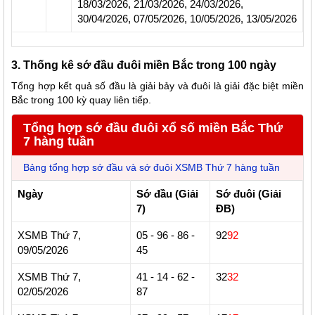
18/03/2026,
21/03/2026,
24/03/2026,
30/04/2026,
07/05/2026,
10/05/2026,
13/05/2026
3. Thống kê sớ đầu đuôi miền Bắc trong 100 ngày
Tổng hợp kết quả
số đầu là giải bảy và đuôi là giải đặc biệt miền
Bắc trong 100 kỳ quay liên tiếp.
Tổng hợp sớ đầu đuôi xổ số miền Bắc Thứ
7 hàng tuần
Bảng tổng hợp sớ đầu và sớ đuôi XSMB Thứ 7 hàng tuần
Ngày
Sớ đầu (Giải
Sớ đuôi (Giải
7)
ĐB)
XSMB Thứ 7,
05 - 96 - 86 -
92
92
09/05/2026
45
XSMB Thứ 7,
41 - 14 - 62 -
32
32
02/05/2026
87