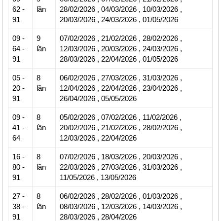
62 -
lần
28/02/2026
,
04/03/2026
,
10/03/2026
,
91
20/03/2026
,
24/03/2026
,
01/05/2026
09
-
9
07/02/2026
,
21/02/2026
,
28/02/2026
,
64 -
lần
12/03/2026
,
20/03/2026
,
24/03/2026
,
91
28/03/2026
,
22/04/2026
,
01/05/2026
05 -
8
06/02/2026
,
27/03/2026
,
31/03/2026
,
20 -
lần
12/04/2026
,
22/04/2026
,
23/04/2026
,
91
26/04/2026
,
05/05/2026
09
-
8
05/02/2026
,
07/02/2026
,
11/02/2026
,
41 -
lần
20/02/2026
,
21/02/2026
,
28/02/2026
,
64
12/03/2026
,
22/04/2026
16
-
8
07/02/2026
,
18/03/2026
,
20/03/2026
,
80 -
lần
22/03/2026
,
27/03/2026
,
31/03/2026
,
91
11/05/2026
,
13/05/2026
27 -
8
06/02/2026
,
28/02/2026
,
01/03/2026
,
38 -
lần
08/03/2026
,
12/03/2026
,
14/03/2026
,
91
28/03/2026
,
28/04/2026