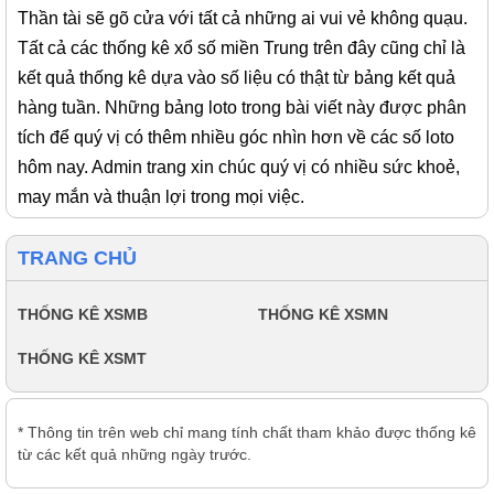
Thần tài sẽ gõ cửa với tất cả những ai vui vẻ không quạu.
Tất cả các thống kê xổ số miền Trung trên đây cũng chỉ là
kết quả thống kê dựa vào số liệu có thật từ bảng kết quả
hàng tuần. Những bảng loto trong bài viết này được phân
tích để quý vị có thêm nhiều góc nhìn hơn về các số loto
hôm nay. Admin trang xin chúc quý vị có nhiều sức khoẻ,
may mắn và thuận lợi trong mọi việc.
TRANG CHỦ
THỐNG KÊ XSMB
THỐNG KÊ XSMN
THỐNG KÊ XSMT
* Thông tin trên web chỉ mang tính chất tham khảo được thống kê
từ các kết quả những ngày trước.