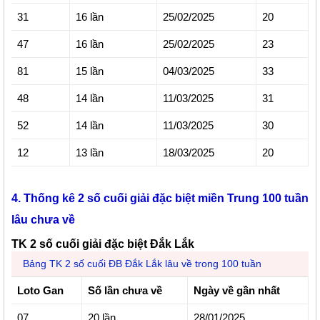
31
16 lần
25/02/2025
20
47
16 lần
25/02/2025
23
81
15 lần
04/03/2025
33
48
14 lần
11/03/2025
31
52
14 lần
11/03/2025
30
12
13 lần
18/03/2025
20
4. Thống kê 2 số cuối giải đặc biệt miền Trung 100 tuần
lâu chưa về
TK 2 số cuối giải đặc biệt Đắk Lắk
Bảng TK 2 số cuối ĐB Đắk Lắk lâu về trong 100 tuần
Loto Gan
Số lần chưa về
Ngày về gần nhất
07
20 lần
28/01/2025