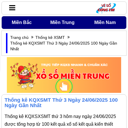
Miền Bắc
Miền Trung
Miền Nam
Trang chủ
Thống kê XSMT
Thống kê KQXSMT Thứ 3 Ngày 24/06/2025 100 Ngày Gần
Nhất
Thống kê KQXSMT Thứ 3 Ngày 24/06/2025 100
Ngày Gần Nhất
Thống kê KQXSXSMT thứ 3 hôm nay ngày 24/06/2025
được tổng hợp từ 100 kết quả xổ số kết quả kiến thiết