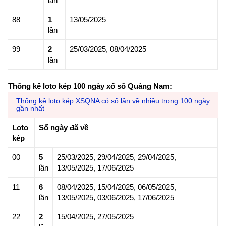
lần
88
1
13/05/2025
lần
99
2
25/03/2025,
08/04/2025
lần
Thống kê loto kép 100 ngày xổ số Quảng Nam:
Thống kê loto kép XSQNA có số lần về nhiều trong 100 ngày
gần nhất
Loto
Số ngày đã về
kép
00
5
25/03/2025,
29/04/2025,
29/04/2025,
lần
13/05/2025,
17/06/2025
11
6
08/04/2025,
15/04/2025,
06/05/2025,
lần
13/05/2025,
03/06/2025,
17/06/2025
22
2
15/04/2025,
27/05/2025