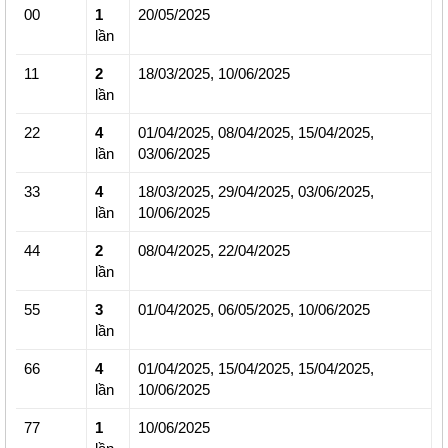
00
1
20/05/2025
lần
11
2
18/03/2025,
10/06/2025
lần
22
4
01/04/2025,
08/04/2025,
15/04/2025,
lần
03/06/2025
33
4
18/03/2025,
29/04/2025,
03/06/2025,
lần
10/06/2025
44
2
08/04/2025,
22/04/2025
lần
55
3
01/04/2025,
06/05/2025,
10/06/2025
lần
66
4
01/04/2025,
15/04/2025,
15/04/2025,
lần
10/06/2025
77
1
10/06/2025