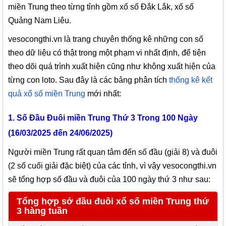
miền Trung theo từng tỉnh gồm xố số Đắk Lắk, xố số
Quảng Nam Liêu.
vesocongthi.vn là trang chuyên thống kê những con số
theo dữ liệu có thật trong một phạm vi nhất định, để tiện
theo dõi quá trình xuất hiện cũng như không xuất hiện của
từng con loto. Sau đây là các bảng phân tích
thống kê kết
quả xổ số miền Trung
mới nhất:
1. Số Đầu Đuôi miền Trung Thứ 3 Trong 100 Ngày
(16/03/2025 đến 24/06/2025)
Người miền Trung rất quan tâm đến số đầu (giải 8) và đuôi
(2 số cuối giải đặc biệt) của các tỉnh, vì vậy vesocongthi.vn
sẽ tổng hợp số đầu và đuôi của 100 ngày thứ 3 như sau:
Tổng hợp sớ đầu đuôi xổ số miền Trung thứ
3 hàng tuần